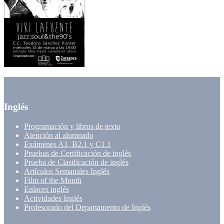
Inglés
Programación y libros de texto
Atención al alumnado
Exámenes A1, B2.1 y C1.1
Pruebas de Certificación de inglés
Prueba de Clasificación de inglés
Artículos Semanales Inglés
Film of the Month
Enlaces inglés
Actividades Inglés
Profesorado del Departamento de Inglés