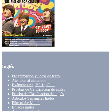
Inglés
Programación y libros de texto
Atención al alumnado
Exámenes A1, B2.1 y C1.1
Pruebas de Certificación de inglés
Prueba de Clasificación de inglés
Artículos Semanales Inglés
Film of the Month
Enlaces inglés