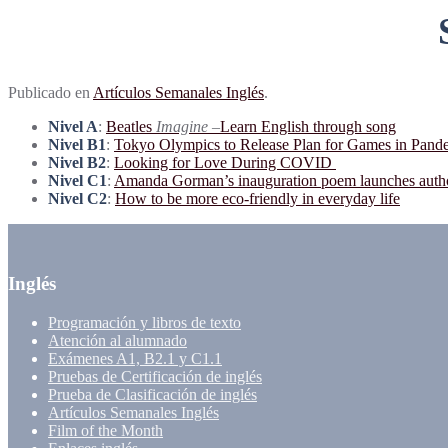
Publicado en
Artículos Semanales Inglés
.
Nivel A
:
Beatles
Imagine –
Learn English through song
Nivel B1
:
Tokyo Olympics to Release Plan for Games in Pand
Nivel B2
:
Looking for Love During COVID
Nivel C1
:
Amanda Gorman’s inauguration poem launches author
Nivel C2
:
How to be more eco-friendly in everyday life
Inglés
Programación y libros de texto
Atención al alumnado
Exámenes A1, B2.1 y C1.1
Pruebas de Certificación de inglés
Prueba de Clasificación de inglés
Artículos Semanales Inglés
Film of the Month