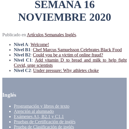
SEMANA 16
NOVIEMBRE 2020
Publicado en
Artículos Semanales Inglés
.
Nivel A
:
Welcome!
Nivel B1
:
Chef Marcus Samuelsson Celebrates Black Food
Nivel B2
:
Could you be a victim of online fraud?
Nivel C1
:
Add vitamin D to bread and milk to help fight
Covid, urge scientists
Nivel C2
:
Under pressure: Why athletes choke
Inglés
Programación y libros de texto
Atención al alumnado
Exámenes A1, B2.1 y C1.1
Pruebas de Certificación de inglés
Prueba de Clasificación de inglés