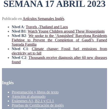
SEMANA 17 ABRIL 2023
Publicado en
Artículos Semanales Inglés
.
Nivel A
:
Travels -Thailand and Laos
Nivel B1
:
Watch Young Children around These Houseplants
Nivel B
2
:
We spoke to the ‘Anguished’ Barcelona Residents
Fighting to Prevent the Completion of Gaudí’s Famed
Sagrada Familia
Nivel C1
:
Climate change: Fossil fuel emissions from
electricity set to fall
Nivel C2
:
Thousands receive diagnosis after 60 new diseases
found
Inglés
Programación y libros de texto
Atención al alumnado
Exámenes A1, B2.1 y C1.1
Pruebas de Certificación de inglés