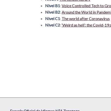
Nivel B1
:
Voice Controlled Tech to Gr
Nivel B2
:
Around the World in Pandemi
Nivel C1
:
The world after Coronavirus
Nivel C2
:
‘Weird as hell’: the Covid-1
Escuela Oficial de Idiomas Nº1 Zaragoza