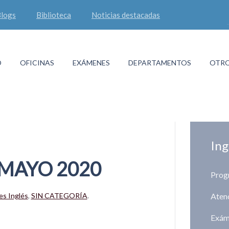
logs
Biblioteca
Noticias destacadas
O
OFICINAS
EXÁMENES
DEPARTAMENTOS
OTRO
Ing
MAYO 2020
Progr
es Inglés
,
SIN CATEGORÍA
.
Aten
Exám