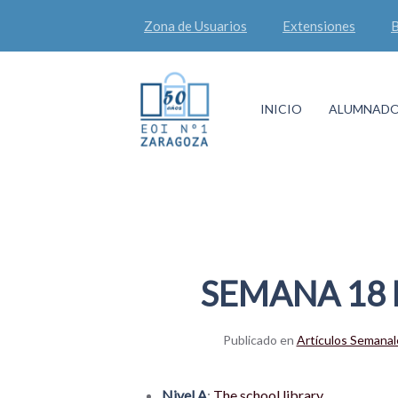
Zona de Usuarios
Extensiones
B
INICIO
ALUMNAD
SEMANA 18 
Publicado en
Artículos Semanal
Nivel A
:
The school library