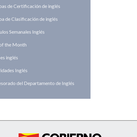
as de Certificación de inglés
a de Clasificación de inglés
ulos Semanales Inglés
 of the Month
es inglés
idades Inglés
esorado del Departamento de Inglés