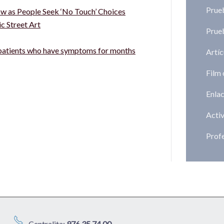
Prueb
ow as People Seek ‘No Touch’ Choices
c Street Art
Prueb
9 patients who have symptoms for months
Artíc
Film
Enlac
Activ
Prof
Centralita:
976 35 74 00