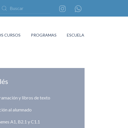
S CURSOS
PROGRAMAS
ESCUELA
lés
amación y libros de texto
ción al alumnado
enes A1, B2.1 y C1.1