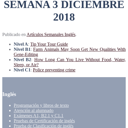
SEMANA 3 DICIEMBRE
2018
Publicado en
Artículos Semanales Inglés
.
Nivel A
:
Tip Your Tour Guide
Nivel B1
:
Farm Animals May Soon Get New Qualities With
Gene-Editing
Nivel B2
:
How Long Can You Live Without Food, Water,
Sleep, or Air?
Nivel C1
:
Police preventing crime
Inglés
Programación y libros de texto
Atención al alumnado
Exámenes A1, B2.1 y C1.1
Pruebas de Certificación de inglés
Prueba de Clasificación de inglés