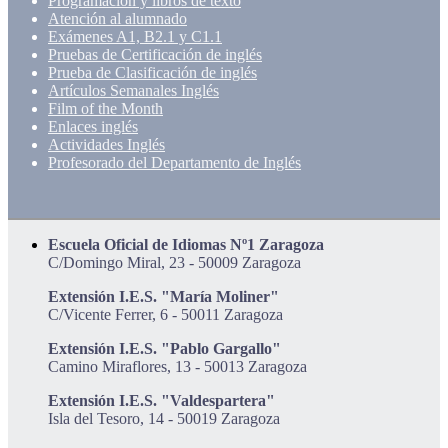
Programación y libros de texto
Atención al alumnado
Exámenes A1, B2.1 y C1.1
Pruebas de Certificación de inglés
Prueba de Clasificación de inglés
Artículos Semanales Inglés
Film of the Month
Enlaces inglés
Actividades Inglés
Profesorado del Departamento de Inglés
Escuela Oficial de Idiomas Nº1 Zaragoza
C/Domingo Miral, 23 - 50009 Zaragoza
Extensión I.E.S. "María Moliner"
C/Vicente Ferrer, 6 - 50011 Zaragoza
Extensión I.E.S. "Pablo Gargallo"
Camino Miraflores, 13 - 50013 Zaragoza
Extensión I.E.S. "Valdespartera"
Isla del Tesoro, 14 - 50019 Zaragoza