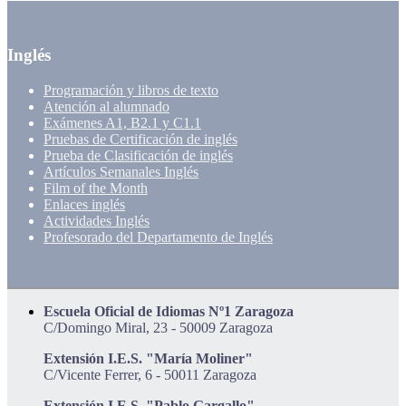
Inglés
Programación y libros de texto
Atención al alumnado
Exámenes A1, B2.1 y C1.1
Pruebas de Certificación de inglés
Prueba de Clasificación de inglés
Artículos Semanales Inglés
Film of the Month
Enlaces inglés
Actividades Inglés
Profesorado del Departamento de Inglés
Escuela Oficial de Idiomas Nº1 Zaragoza
C/Domingo Miral, 23 - 50009 Zaragoza
Extensión I.E.S. "María Moliner"
C/Vicente Ferrer, 6 - 50011 Zaragoza
Extensión I.E.S. "Pablo Gargallo"