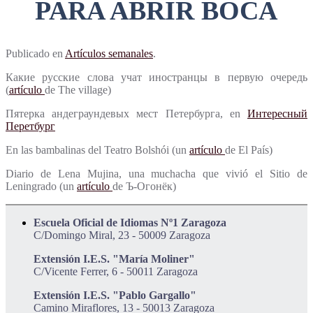
PARA ABRIR BOCA
Publicado en
Artículos semanales
.
Какие русские слова учат иностранцы в первую очередь
(
artículo
de The village)
Пятерка андеграундевых мест Петербурга, en
Интересный
Перетбург
En las bambalinas del Teatro Bolshói (un
artículo
de El País)
Diario de Lena Mujina, una muchacha que vivió el Sitio de
Leningrado (un
artículo
de Ъ-Огонёк)
Escuela Oficial de Idiomas Nº1 Zaragoza
C/Domingo Miral, 23 - 50009 Zaragoza
Extensión I.E.S. "María Moliner"
C/Vicente Ferrer, 6 - 50011 Zaragoza
Extensión I.E.S. "Pablo Gargallo"
Camino Miraflores, 13 - 50013 Zaragoza