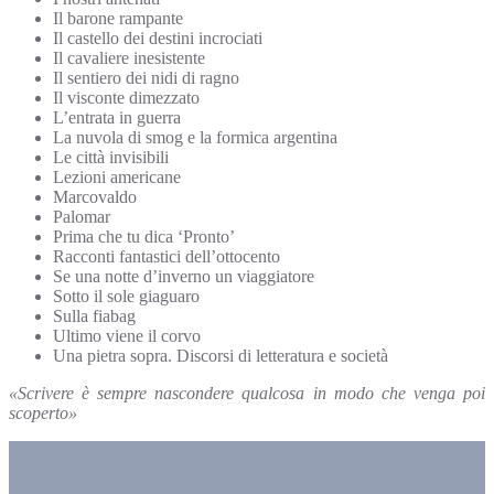
Il barone rampante
Il castello dei destini incrociati
Il cavaliere inesistente
Il sentiero dei nidi di ragno
Il visconte dimezzato
L’entrata in guerra
La nuvola di smog e la formica
argentina
Le città invisibili
Lezioni americane
Marcovaldo
Palomar
Prima che tu dica ‘Pronto’
Racconti fantastici dell’ottocento
Se una notte d’inverno un viaggiatore
Sotto il sole giaguaro
Sulla fiabag
Ultimo viene il corvo
Una pietra sopra. Discorsi di letteratura e società
«Scrivere è sempre
nascondere qualcosa
in modo che venga
poi
scoperto»