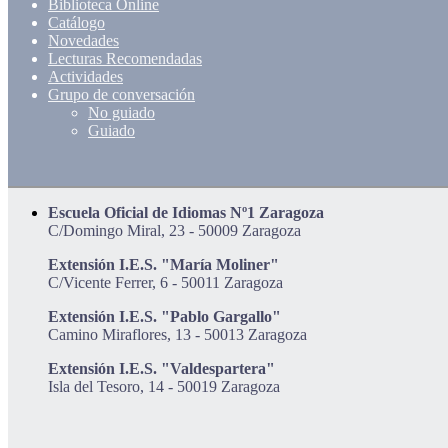
Biblioteca Online
Catálogo
Novedades
Lecturas Recomendadas
Actividades
Grupo de conversación
No guiado
Guiado
Escuela Oficial de Idiomas Nº1 Zaragoza
C/Domingo Miral, 23 - 50009 Zaragoza
Extensión I.E.S. "María Moliner"
C/Vicente Ferrer, 6 - 50011 Zaragoza
Extensión I.E.S. "Pablo Gargallo"
Camino Miraflores, 13 - 50013 Zaragoza
Extensión I.E.S. "Valdespartera"
Isla del Tesoro, 14 - 50019 Zaragoza