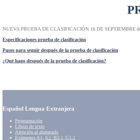
P
NUEVA PRUEBA DE CLASIFICACIÓN 16 DE SEPTIEMBRE de 2026 
Especificaciones prueba de clasificación
Pasos para seguir después de la prueba de clasificación
¿Qué hago después de la prueba de clasificación?
Español Lengua Extranjera
Programación
Libros de texto
Atención al alumnado
Exámenes A1, A2, B2.1, C1.1