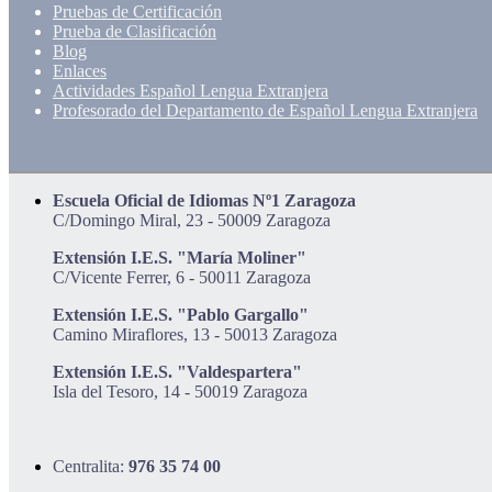
Pruebas de Certificación
Prueba de Clasificación
Blog
Enlaces
Actividades Español Lengua Extranjera
Profesorado del Departamento de Español Lengua Extranjera
Escuela Oficial de Idiomas Nº1 Zaragoza
C/Domingo Miral, 23 - 50009 Zaragoza
Extensión I.E.S. "María Moliner"
C/Vicente Ferrer, 6 - 50011 Zaragoza
Extensión I.E.S. "Pablo Gargallo"
Camino Miraflores, 13 - 50013 Zaragoza
Extensión I.E.S. "Valdespartera"
Isla del Tesoro, 14 - 50019 Zaragoza
Centralita:
976 35 74 00