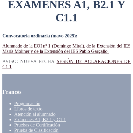
EXÁMENES A1, B2.1 Y
C1.1
Convocatoria ordinaria (mayo 2025):
Alumnado de la EOI nº 1 (Domingo Miral), de la Extensión del IES
María Moliner y de la Extensión del IES Pablo Gargallo.
AVISO: NUEVA FECHA
SESIÓN DE ACLARACIONES DE
C1.1
Francés
Programación
Libros de texto
Atención al alumnado
Exámenes A1, B2.1 y C1.1
Pruebas de Certificación
Prueba de Clasificación